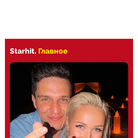
Starhit.
Главное