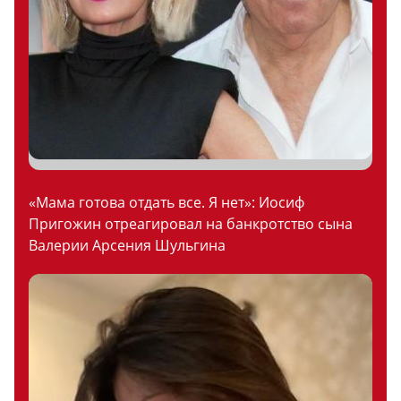
«Мама готова отдать все. Я нет»: Иосиф
Пригожин отреагировал на банкротство сына
Валерии Арсения Шульгина