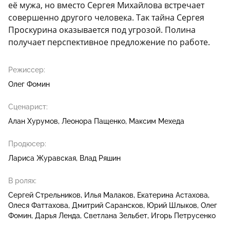
её мужа, но вместо Сергея Михайлова встречает
совершенно другого человека. Так тайна Сергея
Проскурина оказывается под угрозой. Полина
получает перспективное предложение по работе.
Режиссер:
Олег Фомин
Сценарист:
Алан Хурумов
Леонора Пащенко
Максим Мехеда
Продюсер:
Лариса Журавская
Влад Ряшин
В ролях:
Сергей Стрельников
Илья Малаков
Екатерина Астахова
Олеся Фаттахова
Дмитрий Сарансков
Юрий Шлыков
Олег
Фомин
Дарья Ленда
Светлана Зельбет
Игорь Петрусенко