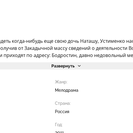
видеть когда-нибудь еще свою дочь Наташу, Устименко 
получив от Закадычной массу сведений о деятельности В
риходят по адресу: Бодростин, давно недовольный мет
Развернуть
Жанр:
Мелодрама
Страна:
Россия
Год:
2011