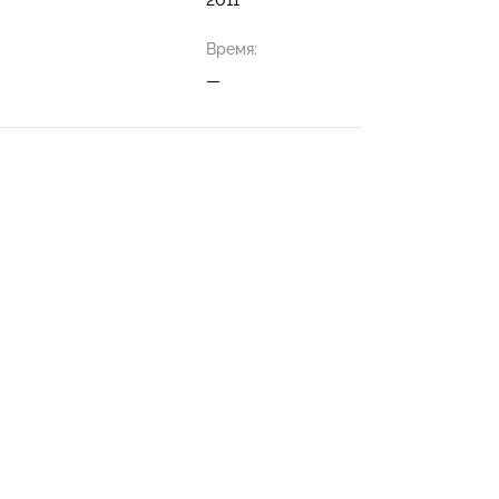
Время:
—