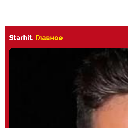
Starhit.
Главное