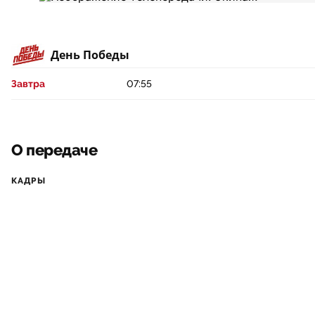
День Победы
Завтра
07:55
О передаче
КАДРЫ