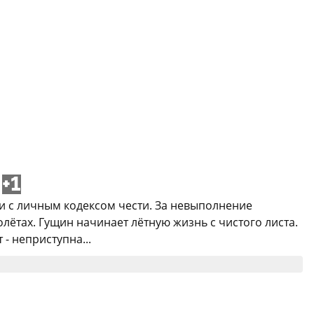
+1
ии с личным кодексом чести. За невыполнение
лётах. Гущин начинает лётную жизнь с чистого листа.
- неприступна...