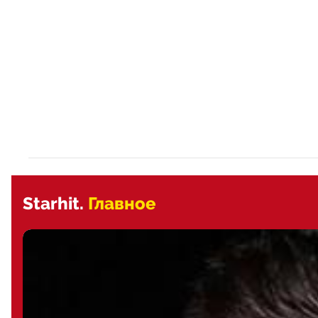
Starhit.
Главное