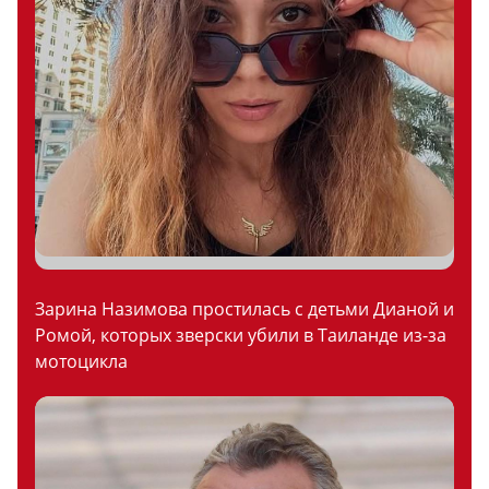
Зарина Назимова простилась с детьми Дианой и
Ромой, которых зверски убили в Таиланде из-за
мотоцикла