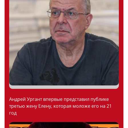
Андрей Ургант впервые представил публике
третью жену Елену, которая моложе его на 21
год