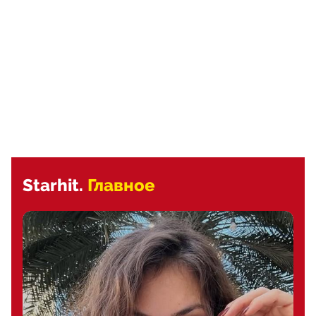
Starhit.
Главное