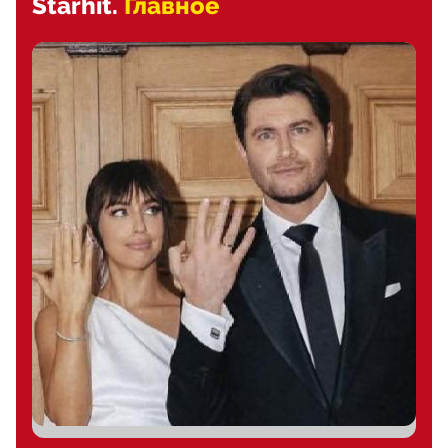
Starhit.
Главное