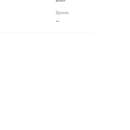
Время:
—