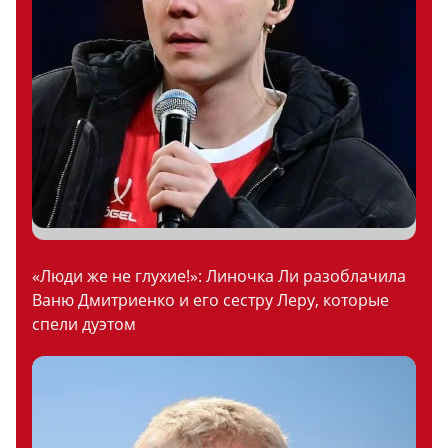
«Люди же не глухие!»: Линочка Ли разоблачила
Ваню Дмитриенко и его сестру Леру, которые
спели дуэтом