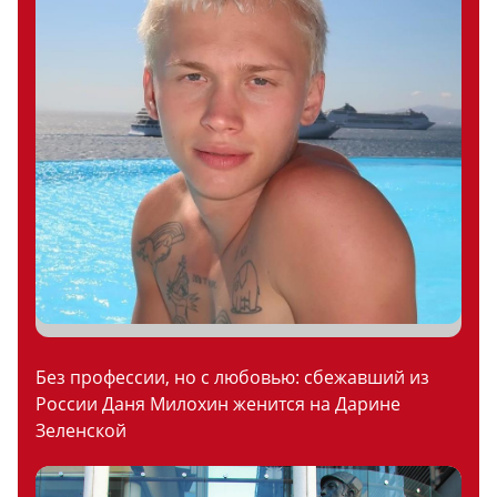
Без профессии, но с любовью: сбежавший из
России Даня Милохин женится на Дарине
Зеленской