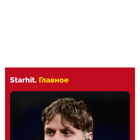
Starhit.
Главное