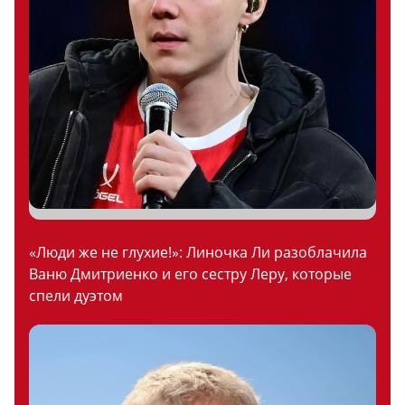
«Люди же не глухие!»: Линочка Ли разоблачила
Ваню Дмитриенко и его сестру Леру, которые
спели дуэтом