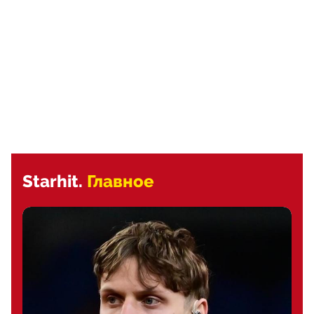
Starhit.
Главное