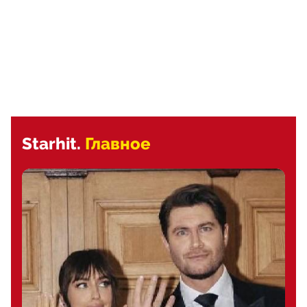
Starhit.
Главное