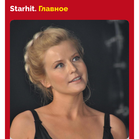
Starhit.
Главное