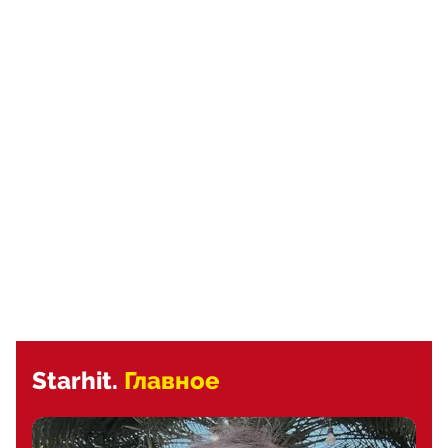
Starhit.
Главное