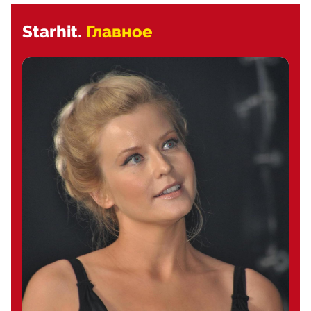
Starhit.
Главное