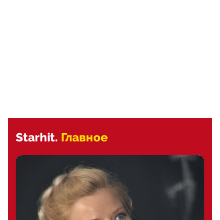
Starhit.
Главное