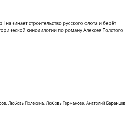
р I начинает строительство русского флота и берёт
сторической кинодилогии по роману Алексея Толстого
ров
Любовь Полехина
Любовь Германова
Анатолий Баранцев