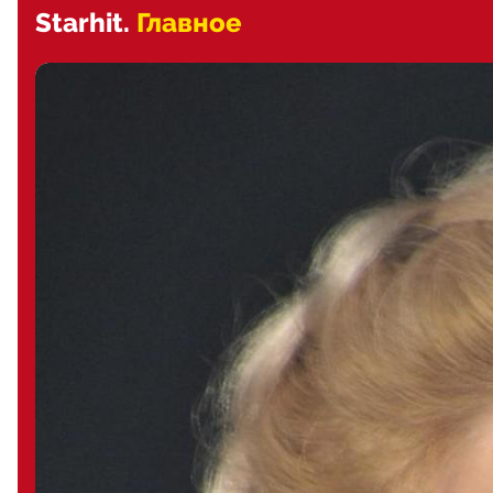
Starhit.
Главное