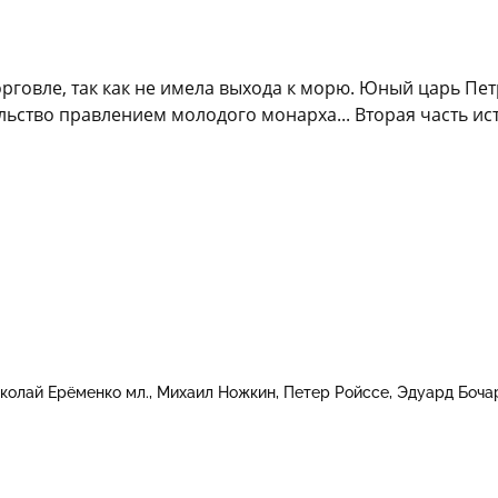
орговле, так как не имела выхода к морю. Юный царь Пет
ольство правлением молодого монарха... Вторая часть и
колай Ерёменко мл.
Михаил Ножкин
Петер Ройссе
Эдуард Боча