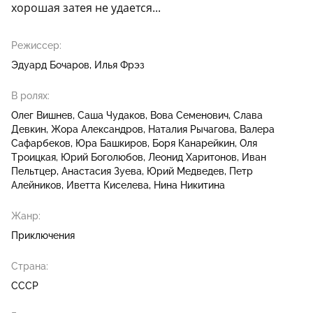
хорошая затея не удается...
Режиссер:
Эдуард Бочаров
Илья Фрэз
В ролях:
Олег Вишнев
Саша Чудаков
Вова Семенович
Слава
Девкин
Жора Александров
Наталия Рычагова
Валера
Сафарбеков
Юра Башкиров
Боря Канарейкин
Оля
Троицкая
Юрий Боголюбов
Леонид Харитонов
Иван
Пельтцер
Анастасия Зуева
Юрий Медведев
Петр
Алейников
Иветта Киселева
Нина Никитина
Жанр:
Приключения
Страна:
СССР