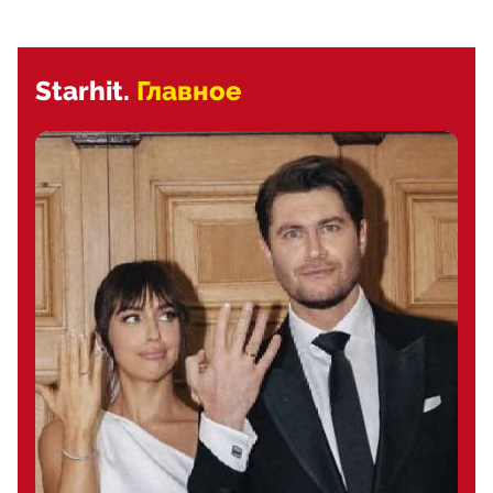
Starhit.
Главное