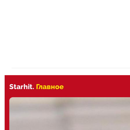
Starhit.
Главное