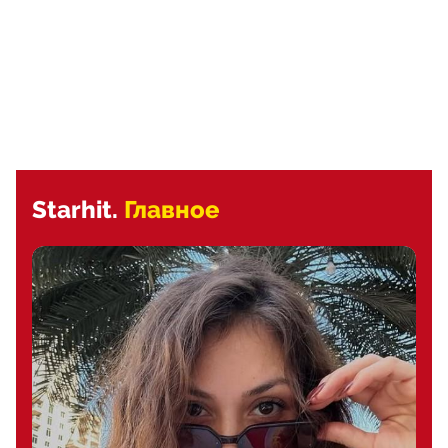
Starhit.
Главное