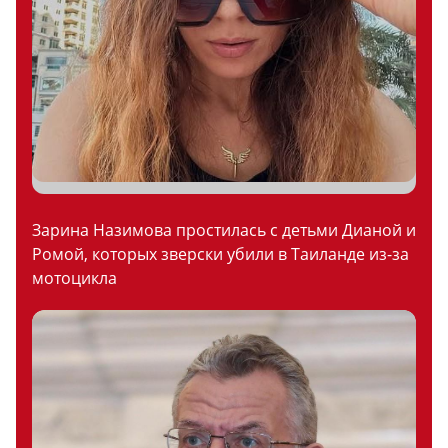
Зарина Назимова простилась с детьми Дианой и
Ромой, которых зверски убили в Таиланде из-за
мотоцикла