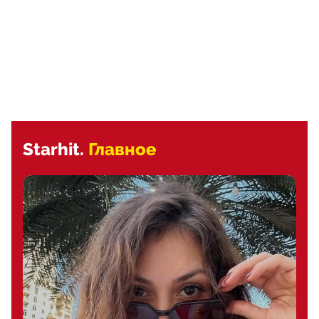
Starhit.
Главное