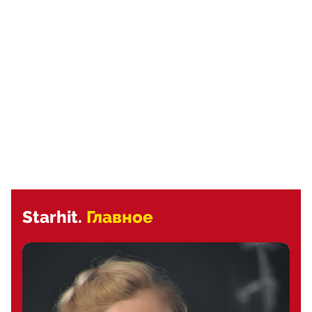
Starhit.
Главное