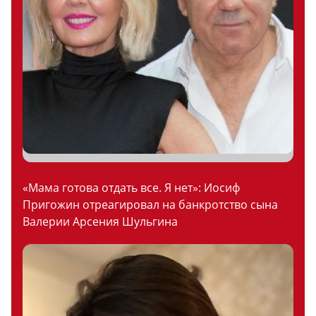
«Мама готова отдать все. Я нет»: Иосиф
Пригожин отреагировал на банкротство сына
Валерии Арсения Шульгина