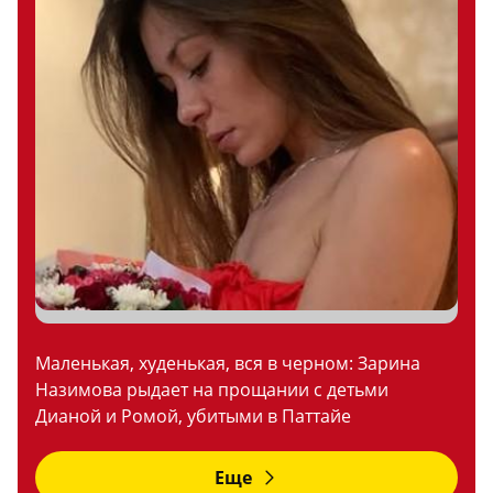
Маленькая, худенькая, вся в черном: Зарина
Назимова рыдает на прощании с детьми
Дианой и Ромой, убитыми в Паттайе
Еще