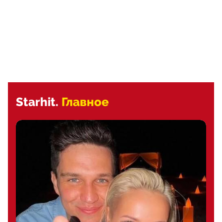
Starhit.
Главное