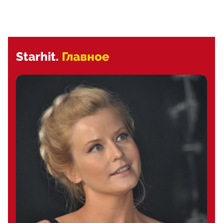
Starhit.
Главное