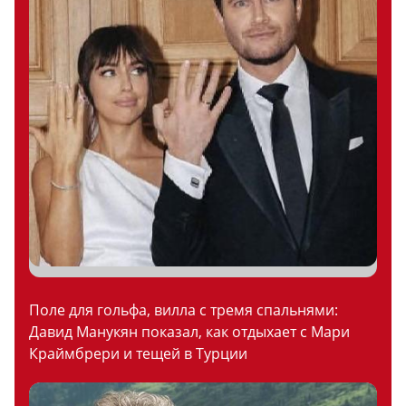
Поле для гольфа, вилла с тремя спальнями:
Давид Манукян показал, как отдыхает с Мари
Краймбрери и тещей в Турции