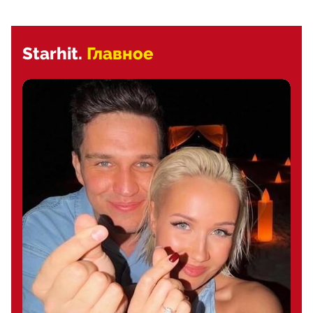
Starhit.
Главное