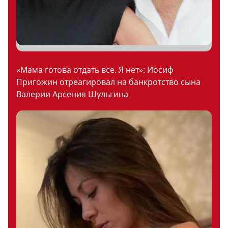
«Мама готова отдать все. Я нет»: Иосиф
Пригожин отреагировал на банкротство сына
Валерии Арсения Шульгина