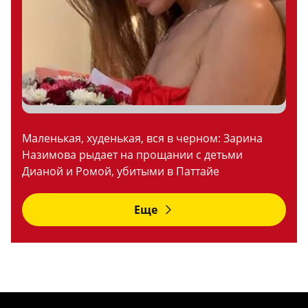
Маленькая, худенькая, вся в черном: Зарина
Назимова рыдает на прощании с детьми
Дианой и Ромой, убитыми в Паттайе
Еще