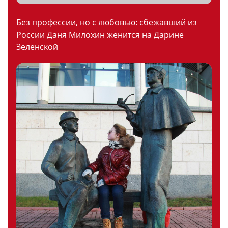
Без профессии, но с любовью: сбежавший из
России Даня Милохин женится на Дарине
Зеленской