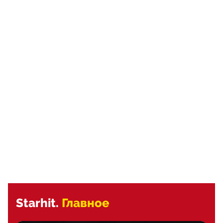
Starhit.
Главное