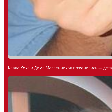
Клава Кока и Дима Масленников поженились — дета