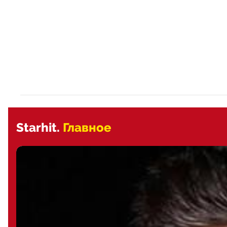
Starhit.
Главное