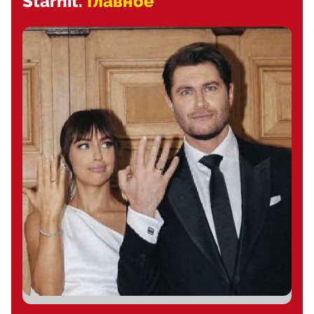
Starhit.
Главное