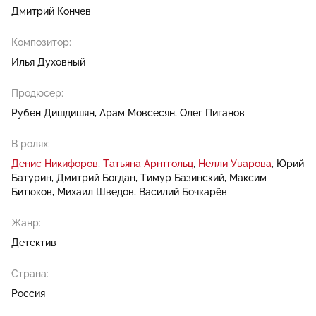
Дмитрий Кончев
Композитор:
Илья Духовный
Продюсер:
Рубен Дишдишян
Арам Мовсесян
Олег Пиганов
В ролях:
Денис Никифоров
Татьяна Арнтгольц
Нелли Уварова
Юрий
Батурин
Дмитрий Богдан
Тимур Базинский
Максим
Битюков
Михаил Шведов
Василий Бочкарёв
Жанр:
Детектив
Страна:
Россия