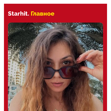
Starhit.
Главное