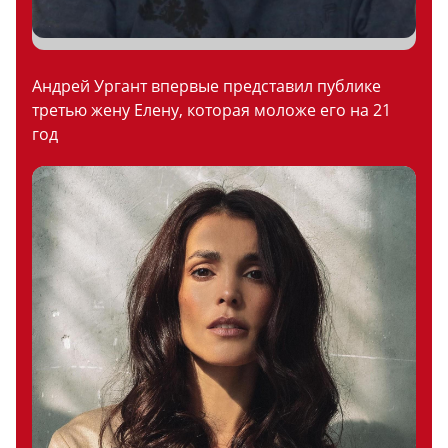
Андрей Ургант впервые представил публике
третью жену Елену, которая моложе его на 21
год