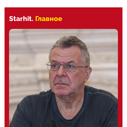
Starhit.
Главное