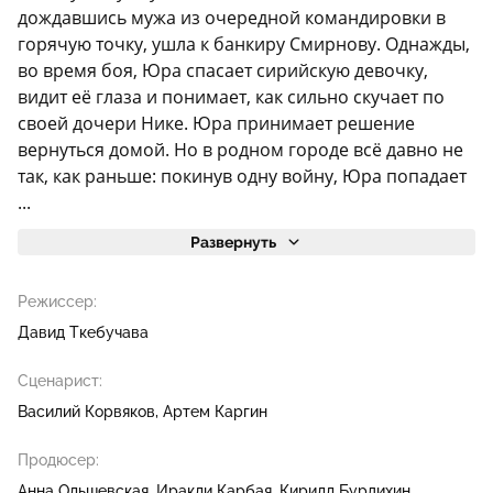
дождавшись мужа из очередной командировки в
горячую точку, ушла к банкиру Смирнову. Однажды,
во время боя, Юра спасает сирийскую девочку,
видит её глаза и понимает, как сильно скучает по
своей дочери Нике. Юра принимает решение
вернуться домой. Но в родном городе всё давно не
так, как раньше: покинув одну войну, Юра попадает
...
Развернуть
Режиссер:
Давид Ткебучава
Сценарист:
Василий Корвяков
Артем Каргин
Продюсер:
Анна Ольшевская
Иракли Карбая
Кирилл Бурдихин