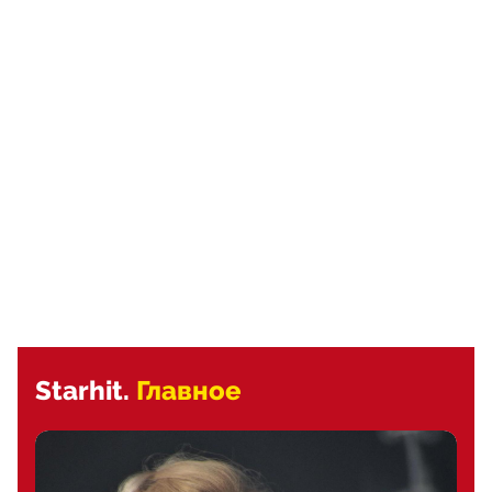
Starhit.
Главное