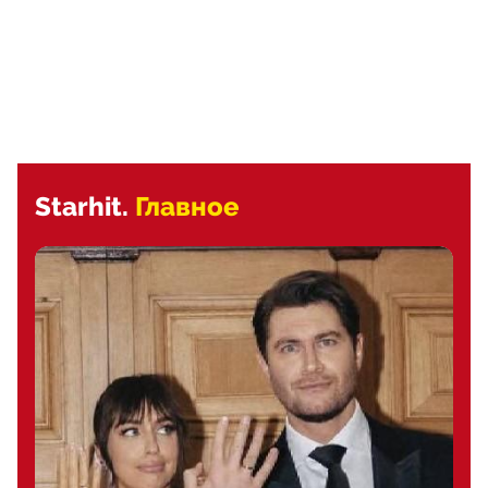
Starhit.
Главное