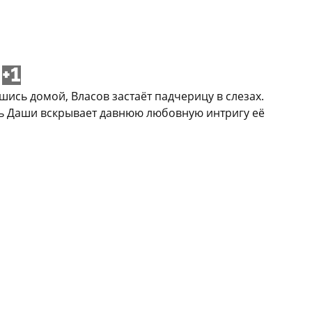
+1
сь домой, Власов застаёт падчерицу в слезах.
ть Даши вскрывает давнюю любовную интригу её