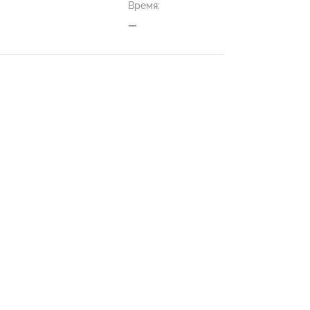
Время:
—