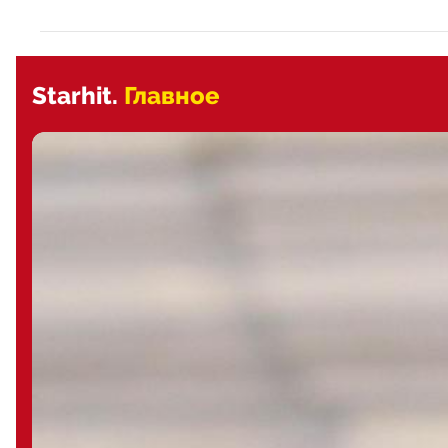
Starhit.
Главное