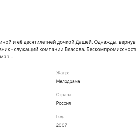
ой и её десятилетней дочкой Дашей. Однажды, вернувши
бовник - служащий компании Власова. Бескомпромисснос
ар...
Жанр:
Мелодрама
Страна:
Россия
Год:
2007