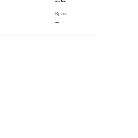
Время:
—