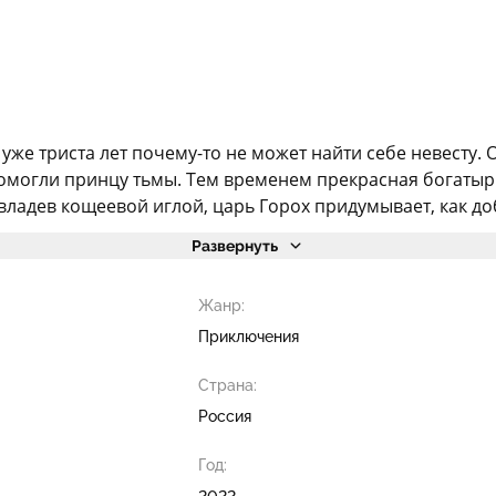
уже триста лет почему-то не может найти себе невесту. 
помогли принцу тьмы. Тем временем прекрасная богатырш
ладев кощеевой иглой, царь Горох придумывает, как доб
Развернуть
Жанр:
Приключения
Страна:
Россия
Год:
2022