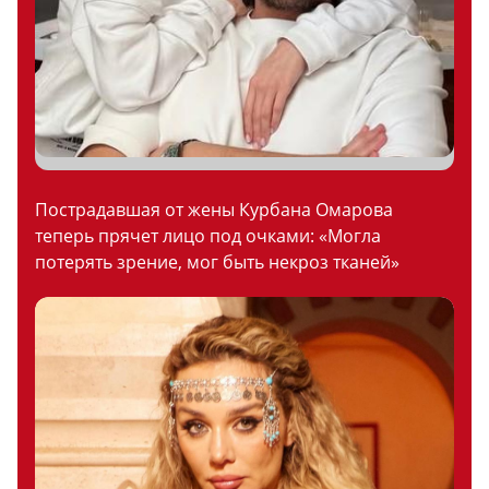
Пострадавшая от жены Курбана Омарова
теперь прячет лицо под очками: «Могла
потерять зрение, мог быть некроз тканей»