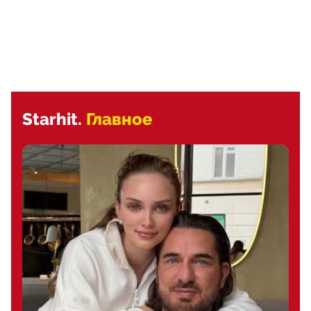
Starhit.
Главное