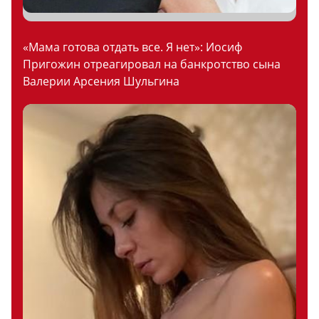
«Мама готова отдать все. Я нет»: Иосиф
Пригожин отреагировал на банкротство сына
Валерии Арсения Шульгина