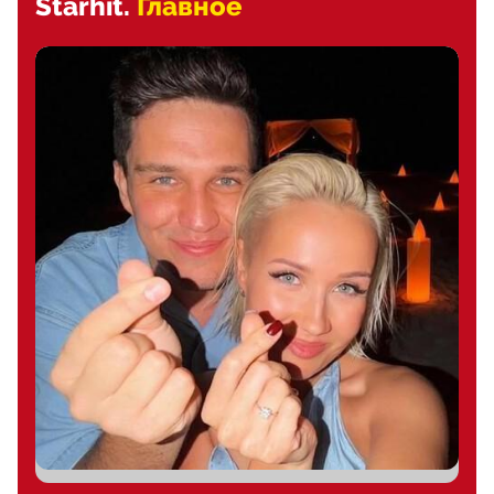
Starhit.
Главное