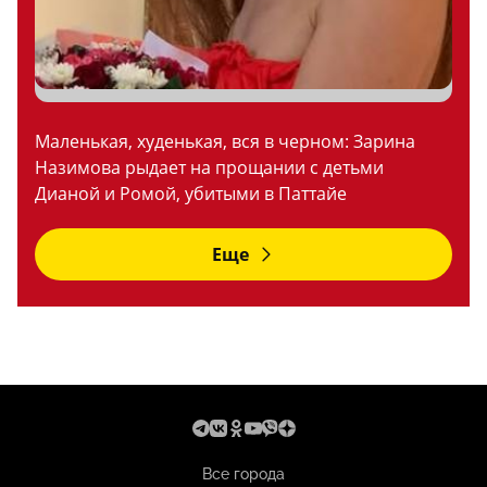
Маленькая, худенькая, вся в черном: Зарина
Назимова рыдает на прощании с детьми
Дианой и Ромой, убитыми в Паттайе
Еще
Все города