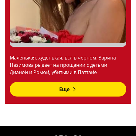
Маленькая, худенькая, вся в черном: Зарина
Назимова рыдает на прощании с детьми
Дианой и Ромой, убитыми в Паттайе
Еще