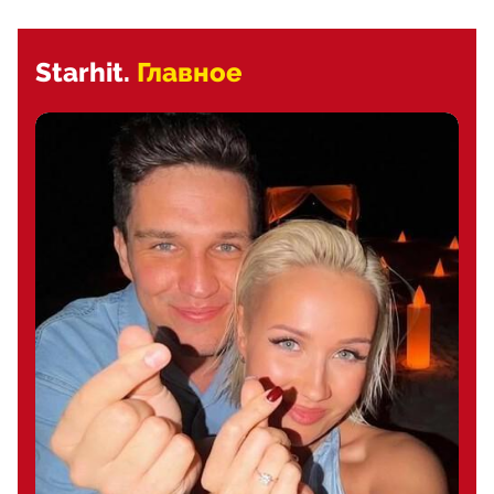
Starhit.
Главное