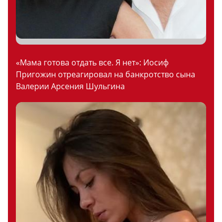
«Мама готова отдать все. Я нет»: Иосиф
Пригожин отреагировал на банкротство сына
Валерии Арсения Шульгина