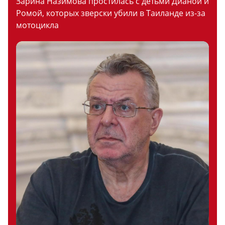
Зарина Назимова простилась с детьми Дианой и
Ромой, которых зверски убили в Таиланде из-за
мотоцикла