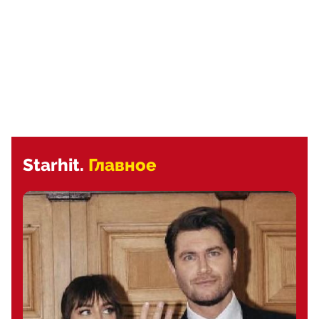
Starhit.
Главное