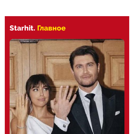
Starhit.
Главное