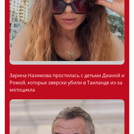
Зарина Назимова простилась с детьми Дианой и
Ромой, которых зверски убили в Таиланде из-за
мотоцикла