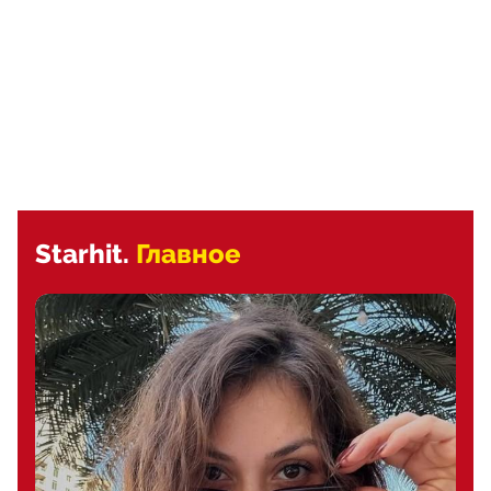
Starhit.
Главное