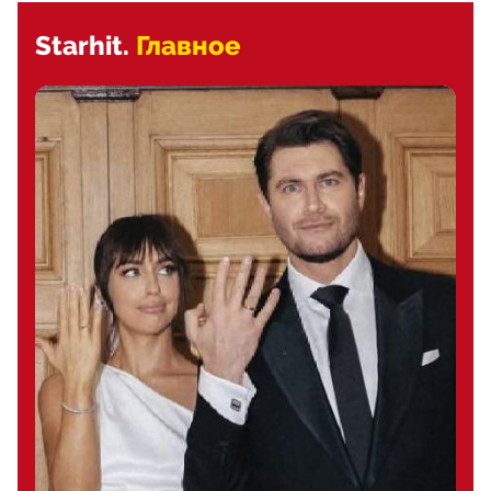
Starhit.
Главное