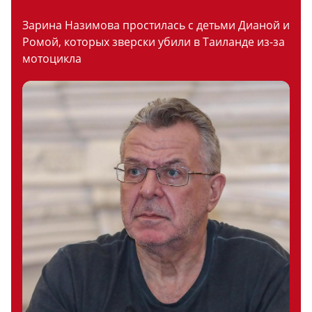
Зарина Назимова простилась с детьми Дианой и
Ромой, которых зверски убили в Таиланде из-за
мотоцикла