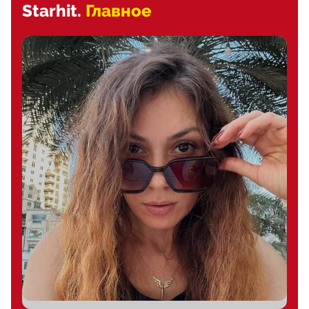
Starhit.
Главное