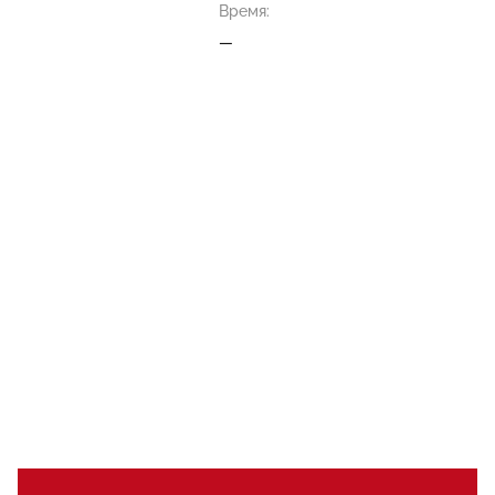
Время:
—