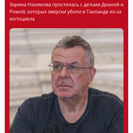
Зарина Назимова простилась с детьми Дианой и
Ромой, которых зверски убили в Таиланде из-за
мотоцикла