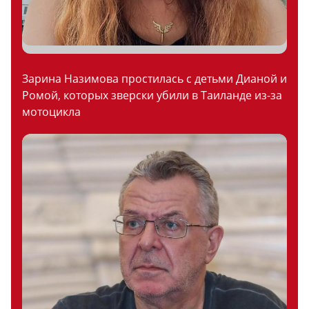
Зарина Назимова простилась с детьми Дианой и
Ромой, которых зверски убили в Таиланде из-за
мотоцикла