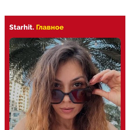
Starhit.
Главное