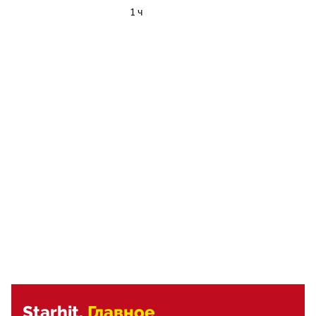
1 ч
Starhit.
Главное