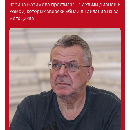
Зарина Назимова простилась с детьми Дианой и
Ромой, которых зверски убили в Таиланде из-за
мотоцикла