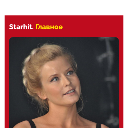
Starhit.
Главное