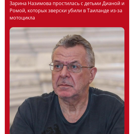
Зарина Назимова простилась с детьми Дианой и
Ромой, которых зверски убили в Таиланде из-за
мотоцикла