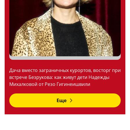
Дача вместо заграничных курортов, восторг при
встрече Безрукова: как живут дети Надежды
Михалковой от Резо Гигинеишвили
Еще