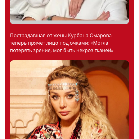
Пострадавшая от жены Курбана Омарова
теперь прячет лицо под очками: «Могла
потерять зрение, мог быть некроз тканей»