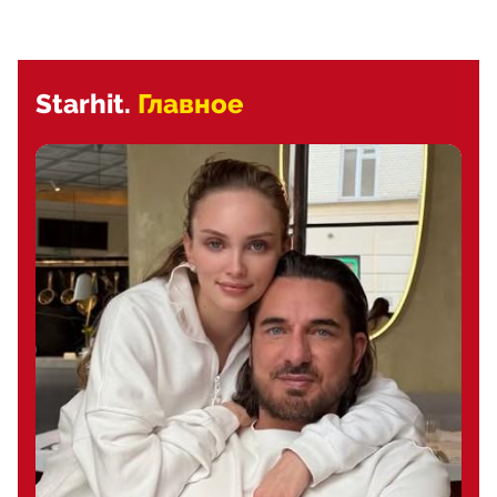
Starhit.
Главное