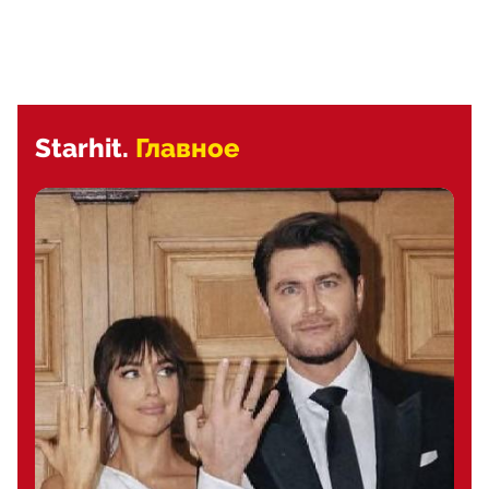
Starhit.
Главное