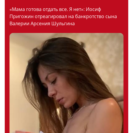
«Мама готова отдать все. Я нет»: Иосиф
Пригожин отреагировал на банкротство сына
Валерии Арсения Шульгина