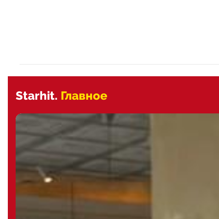
Starhit.
Главное